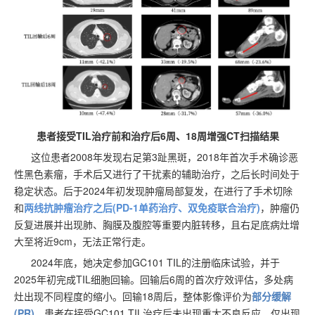
患者接受TIL治疗前和治疗后6周、18周增强CT扫描结果
这位患者2008年发现右足第3趾黑斑，2018年首次手术确诊恶
性黑色素瘤，手术后又进行了干扰素的辅助治疗，之后长时间处于
稳定状态。后于2024年初发现肿瘤局部复发，在进行了手术切除
和
两线抗肿瘤治疗之后(PD-1单药治疗、双免疫联合治疗)
，肿瘤仍
反复进展并出现肺、胸膜及腹腔等重要内脏转移，且右足底病灶增
大至将近9cm，无法正常行走。
2024
年底，她决定参加
GC101 TIL
的注册临床试验，并于
2025
年初完成
TIL
细胞回输。回输后
6
周的首次疗效评估，多处病
灶出现不同程度的缩小。回输
18
周后，整体影像评价为
部分缓解
(PR)
。患者在接受
GC101 TIL
治疗后未出现重大不良反应，仅出现