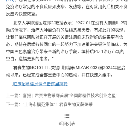
免疫治疗常见的不良反应如皮疹、发热等，在对症用药后相关不良
反应均快速恢复。
北京大学肿瘤医院郭军教授表示：
“
GC101
在没有大剂量
IL-2
辅
助的情况下，治疗大肿瘤负荷的后线恶黑患者，有如此好的表现，
让我们临床团队对正在开展的关键注册临床取得好的结果更有信
心，期待在后续各位同仁的一起努力下加速推进关键注册临床，为
中国黑色素瘤治疗带来全新的治疗手段，填补后
PD-1
治疗市场的
空白，造福更多的患者。”
君赛生物GC101 TIL关键II期临床(MIZAR-003)自2024年底启
动以来，已经完成全部重要中心的启动，并在快速入组中。
临床招募信息请点击这里跳转
上一篇：喜报 | 君赛生物荣膺首届“全国颠覆性技术创业之星”
下一篇：“上海市模范集体”！君赛生物又获殊荣
返回列表