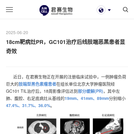
2025-06-20
18cm靶病灶PR，GC101治疗后线肢端恶黑患者显
奇效
近日，在君赛生物正在开展的注册临床试验中，一例肿瘤负荷
巨大的
肢端型黑色素瘤患者
在组长单位北京大学肿瘤医院经
GC101 TIL治疗后，18周影像评估达到
部分缓解(PR)
，其中左
肺、腹腔、右足底病灶从基线的
19mm、41mm、89mm
分别缩小
47.4%、31.7%、36.0%
。